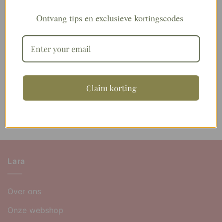
Ontvang tips en exclusieve kortingscodes
Perfect Dress Olive
€
36,90
Perfect Dress Lila
€
36,90
Claim korting
Perfect Dress Khaki
€
36,90
Lara
Over ons
Onze webshop