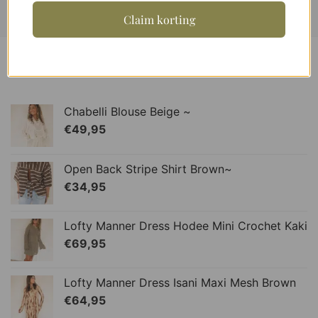
Claim korting
Latest
Chabelli Blouse Beige ~
€
49,95
Open Back Stripe Shirt Brown~
€
34,95
Lofty Manner Dress Hodee Mini Crochet Kaki
€
69,95
Lofty Manner Dress Isani Maxi Mesh Brown
€
64,95