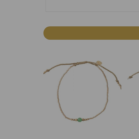
Add to
Wishlist
+
+