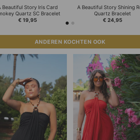
 This option can be selected on the product page.
 product has multiple variations. This option can be s
This product has multiple
QUICK VIEW
QUICK VIEW
 Beautiful Story Iris Card
A Beautiful Story Shining 
mokey Quartz SC Bracelet
Quartz Bracelet
€
19,95
€
24,95
ANDEREN KOCHTEN OOK
Add to
Add
Wishlist
Wish