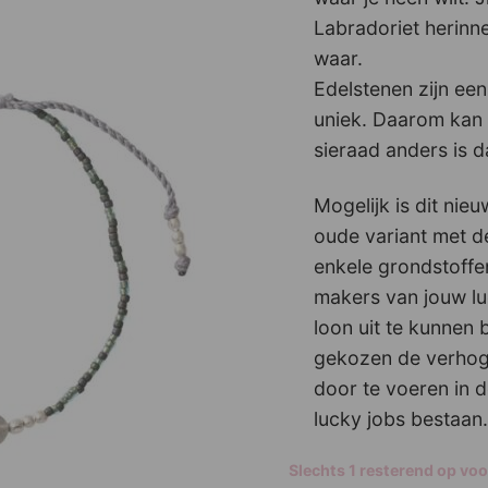
Labradoriet herinn
waar.
Edelstenen zijn een
uniek. Daarom kan 
sieraad anders is d
Mogelijk is dit nie
oude variant met d
enkele grondstoffe
makers van jouw luc
loon uit te kunnen
gekozen de verhogi
door te voeren in d
lucky jobs bestaan.
Slechts 1 resterend op vo