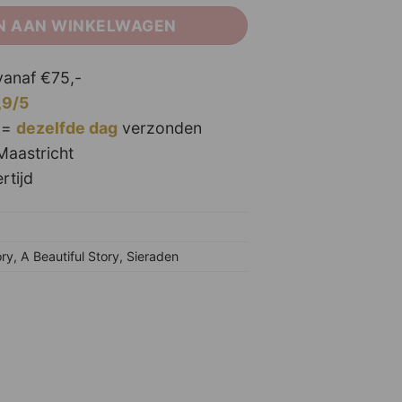
N AAN WINKELWAGEN
anaf €75,-
,9/5
 =
dezelfde dag
verzonden
Maastricht
rtijd
ory
,
A Beautiful Story
,
Sieraden