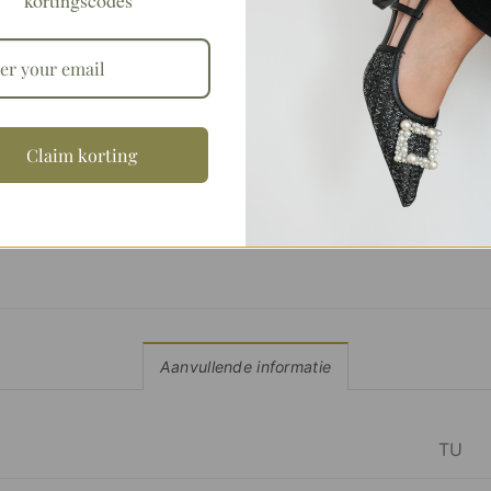
kortingscodes
Claim korting
Aanvullende informatie
TU