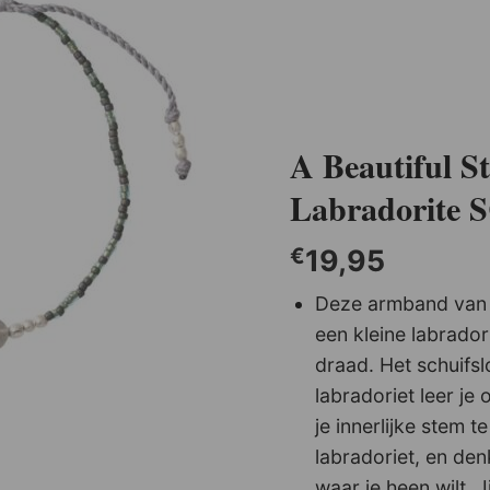
A Beautiful S
Labradorite S
€
19,95
A Beautiful Story Talented Garnet Bracelet
Deze armband van g
€
39,95
een kleine labrador
draad. Het schuifs
labradoriet leer je 
je innerlijke stem t
labradoriet, en den
waar je heen wilt. Ji