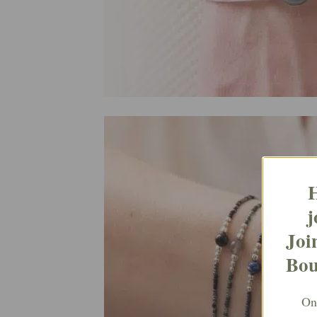
H
j
Joi
Bou
Ont