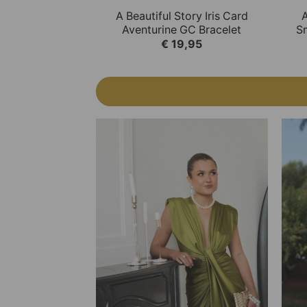
This product has multiple variations.
This
QUICK VIEW
A Beautiful Story Iris Card
A
Aventurine GC Bracelet
S
€
19,95
Add to
Wishlist