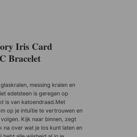
tory Iris Card
C Bracelet
+
laskralen, messing kralen en
iet edelsteen is geregen op
lot is van katoendraad.Met
om op je intuïtie te vertrouwen en
e volgen. Kijk naar binnen, zegt
k na over wat je los kunt laten en
j hebt alle wijsheid al in je.