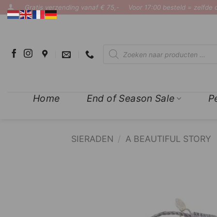
Ga
Gratis verzending vanaf € 75,-
Voor 17:00 besteld = zelfde
naar
inhoud
Producten
zoeken
Home
End of Season Sale
P
SIERADEN
/
A BEAUTIFUL STORY
COMPLETE THE LOOK