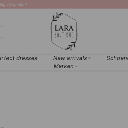
 dag verzonden!
erfect dresses
New arrivals
Schoen
Merken
Add to
Wishlist