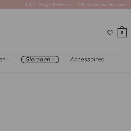
4,5/5⭐ Google Reviews⭐
4,9/5⭐Facebook Reviews⭐
0
en
Sieraden
Accessoires
×
Add to
Wishlist