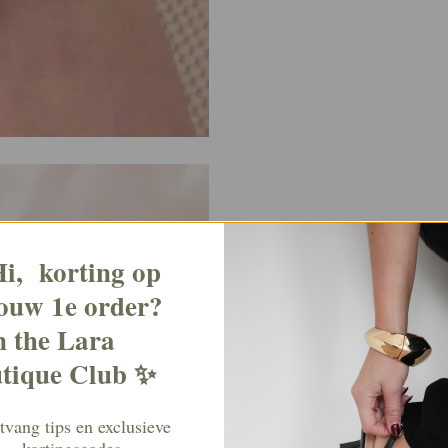
i, korting op
ouw 1e order?
n the Lara
tique Club ✨
vang tips en exclusieve