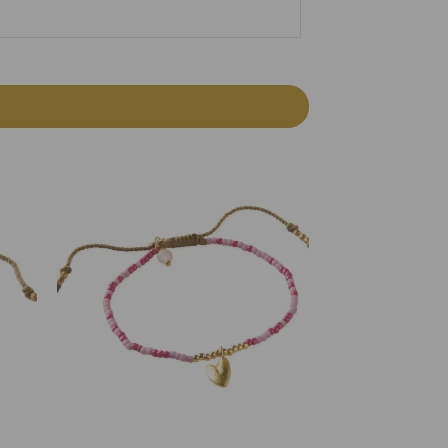
 to
Add to
list
Wishlist
+
+