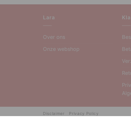
Lara
Kla
Over ons
Bes
Onze webshop
Bet
Ver
Ret
Pri
Alg
Disclaimer
Privacy Policy
Copyright 2026 © Lara Boutique