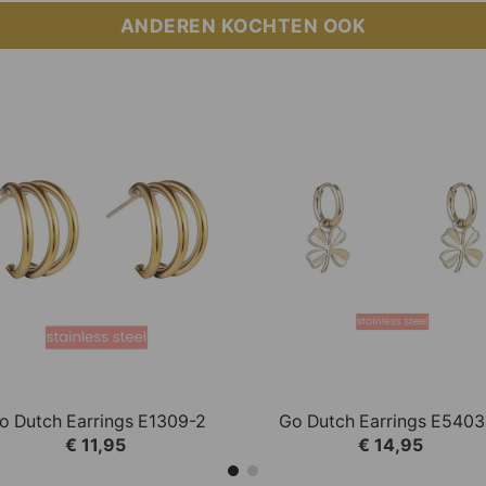
ANDEREN KOCHTEN OOK
Add to
Add
Wishlist
Wish
+
 This option can be selected on the product page.
 product has multiple variations. This option can be s
This product has multiple
QUICK VIEW
QUICK VIEW
o Dutch Earrings E1309-2
Go Dutch Earrings E5403
€
11,95
€
14,95