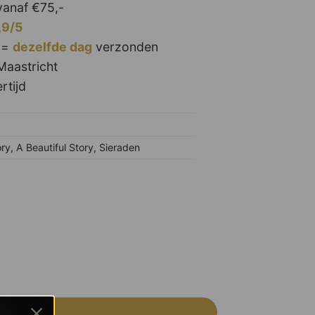
anaf €75,-
,9/5
 =
dezelfde dag
verzonden
Maastricht
rtijd
ory
,
A Beautiful Story
,
Sieraden