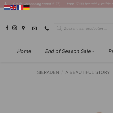
Ga
Gratis verzending vanaf € 75,-
Voor 17:00 besteld = zelfde
naar
inhoud
Producten
zoeken
Home
End of Season Sale
P
SIERADEN
/
A BEAUTIFUL STORY
COMPLETE THE LOOK