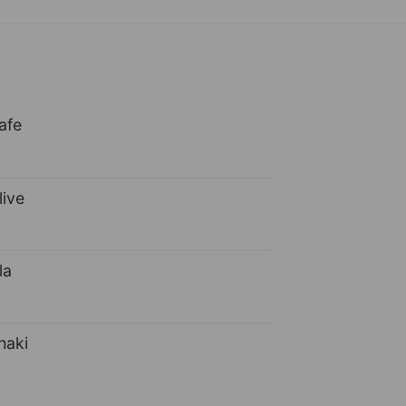
afe
live
la
haki