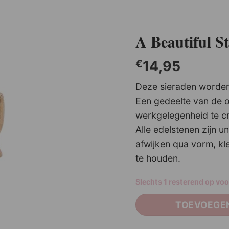
A Beautiful 
€
14,95
Deze sieraden worden
Een gedeelte van de 
werkgelegenheid te cr
Alle edelstenen zijn 
Go Dutch Bracelet B4266-2
afwijken qua vorm, kle
€
19,95
te houden.
Slechts 1 resterend op vo
TOEVOEGE