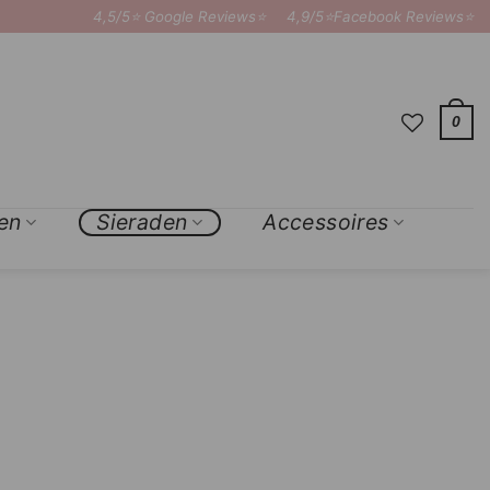
4,5/5⭐ Google Reviews⭐
4,9/5⭐Facebook Reviews⭐
0
en
Sieraden
Accessoires
×
Add to
Wishlist