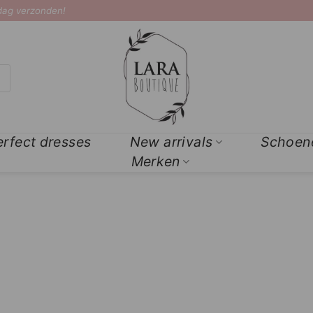
 dag verzonden!
erfect dresses
New arrivals
Schoen
Merken
Add to
Wishlist