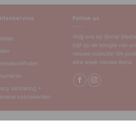
ntenservice
Follow us
Volg ons op Social Media
tellen
blijf op de hoogte van o
alen
nieuwe collectie! We pos
elke week nieuwe items.
zenden/Afhalen
ourneren
vacy verklaring +
emene voorwaarden