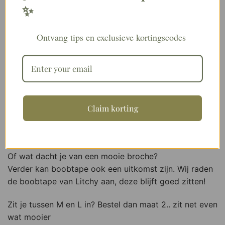
✨
normaal S
Maat 2 Geschikt voor de maten L/XL.
Ontvang tips en exclusieve kortingscodes
Afmetingen: Schouder tot Schouder 43 cm | Taille 30
cm en wanneer stof is uitgerekt 44 cm | Lengte van de
jurk 140 cm
TIPS
Claim korting
Alle modellen dragen geen bh onder deze jurk. Toch
liever een bh? Dat kan! Maak de jurk dan wat hoger
dicht met een drukknoopje of speldje ; dit zie je niet!
Of wat dacht je van een mooie broche?
Verder kan boobtape ook een uitkomst zijn. Wij raden
de boobtape van Litchy aan, deze blijft goed zitten!
Zit je tussen M en L in? Bestel dan maat 2.. zit net even
wat mooier