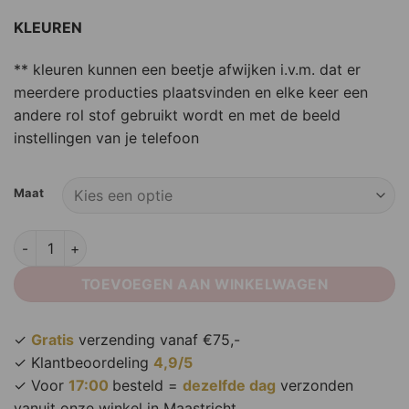
KLEUREN
** kleuren kunnen een beetje afwijken i.v.m. dat er
meerdere producties plaatsvinden en elke keer een
andere rol stof gebruikt wordt en met de beeld
instellingen van je telefoon
Maat
Perfect Dress Bordeaux aantal
TOEVOEGEN AAN WINKELWAGEN
✓
Gratis
verzending vanaf €75,-
✓ Klantbeoordeling
4,9/5
✓ Voor
17:00
besteld =
dezelfde dag
verzonden
vanuit onze winkel in Maastricht