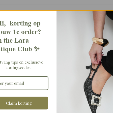
Best Selling
i, korting op
ouw 1e order?
Perfect Dress C
n the Lara
€
36,90
tique Club ✨
own~
Perfect Dress O
€
36,90
vang tips en exclusieve
kortingscodes
Mini Crochet Kaki
Perfect Dress K
€
36,90
Maxi Mesh Brown
Perfect Dress Vi
€
36,90
Claim korting