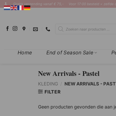
Ga
Gratis verzending vanaf € 75,-
Voor 17:00 besteld = zelfde
naar
inhoud
Producten
zoeken
Home
End of Season Sale
P
New Arrivals - Pastel
KLEDING
/
NEW ARRIVALS - PAST
FILTER
Geen producten gevonden die aan je