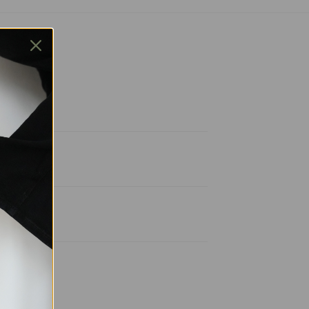
afe
live
haki
olet