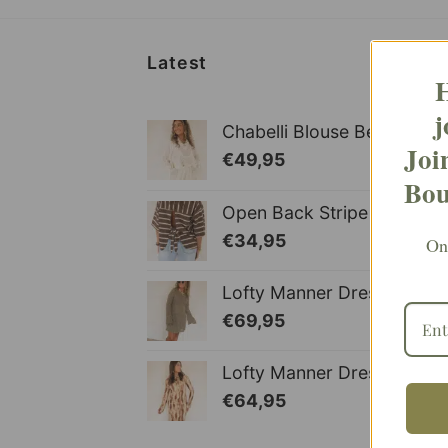
Latest
H
j
Chabelli Blouse Beige ~
Joi
€
49,95
Bou
Open Back Stripe Shirt Br
€
34,95
Ont
Lofty Manner Dress Hodee 
€
69,95
Lofty Manner Dress Isani 
€
64,95