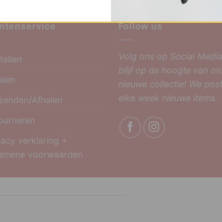
ntenservice
Follow us
Volg ons op Social Media
tellen
blijf op de hoogte van o
alen
nieuwe collectie! We pos
elke week nieuwe items.
zenden/Afhalen
ourneren
vacy verklaring +
emene voorwaarden