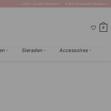
4,5/5⭐ Google Reviews⭐
4,9/5⭐Facebook Reviews⭐
0
en
Sieraden
Accessoires